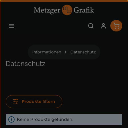
Zum Hauptinhalt springen
Ware
Informationen
Datenschutz
Datenschutz
Produkte filtern
Keine Produkte gefunden.