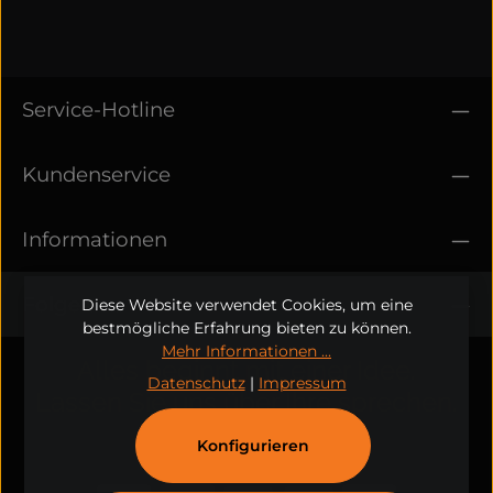
Service-Hotline
Kundenservice
Informationen
Folge uns
Diese Website verwendet Cookies, um eine
bestmögliche Erfahrung bieten zu können.
Mehr Informationen ...
Alles beginnt mit einer Idee.
Datenschutz
|
Impressum
Lassen Sie uns über Ihre sprechen.
Konfigurieren