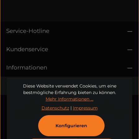
Service-Hotline
Kundenservice
Informationen
Folge uns
Diese Website verwendet Cookies, um eine
bestmögliche Erfahrung bieten zu können.
Mehr Informationen ...
Alles beginnt mit einer Idee.
Datenschutz
|
Impressum
Lassen Sie uns über Ihre sprechen.
Konfigurieren