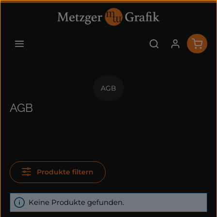
Zum Hauptinhalt springen
Ware
AGB
AGB
Produkte filtern
Keine Produkte gefunden.